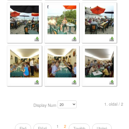
1. oldal / 2
Display Num
1
2
Első
Előző
Tovább
Utolsó