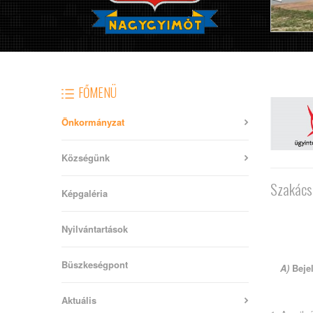
FŐMENÜ
Önkormányzat
Községünk
Szakács 
Képgaléria
Nyilvántartások
Büszkeségpont
A)
Beje
Aktuális