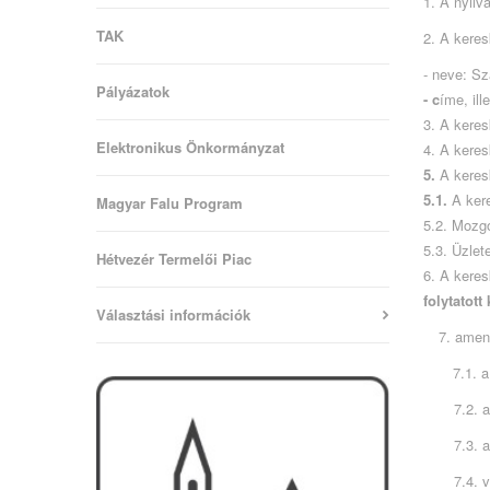
1. A nyilv
TAK
2. A kere
- neve: Sz
Pályázatok
- c
íme, il
3. A kere
Elektronikus Önkormányzat
4. A keres
5.
A keres
5.1.
A ker
Magyar Falu Program
5.2. Mozgó
5.3. Üzle
Hétvezér Termelői Piac
6. A keres
folytatot
Választási információk
7. amen
7.1. a
7.2. 
7.3. 
7.4. 