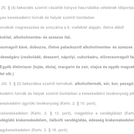
a 25. § (4) bekezdés szerinti vásárlók könyve használatba vételének időpontj
gyes kereskedelmi formák és helyek szerinti bontásban
termékek megnevezése és sorszáma a 6. melléklet alapján, illetve ebből
ávéital, alkoholmentes- és szeszes ital,
Csomagolt kávé, dobozos, illetve palackozott alkoholmentes- és szeszes i
Édességáru (csokoládé, desszert, nápolyi, cukorkaáru, előrecsomagolt fag
 Egyéb élelmiszer (tojás, étolaj, margarin és zsír, olajos és egyéb magvak,
tel stb.)
a Jöt. 3. § (2) bekezdése szerinti termékek;
alkoholtermék, sör, bor, pezsgő
skedelmi formák és helyek szerinti bontásban a kereskedelmi tevékenység jel
kereskedelmi ügynöki tevékenység (Kertv. 2. § 10. pont),
kiskereskedelem (Kertv. 2. § 13. pont), megjelölve a vendéglátást (Kert
déglátó kiskereskedelem, italbolti vendéglátás, édesség kiskereskedel
nagykereskedelem (Kertv. 2. § 18. pont);