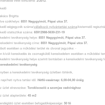
ántartásba vétel sorszáma:
2/2012
.
skedő
akács Brigitta
letve székhelye:
8551 Nagygyimót, Pápai utca 37.
skedő
c
égjegyzék száma/
vállalkozói nyilvántartási száma
/kistermelő regiszt
kedő statisztikai száma:
65912988-5630-231-19
kedelmi tevékenység helye:
8551 Nagygyimót, Pápai utca 37.
eskedelmi tevékenység címe:
8551 Nagygyimót, Pápai utca 37.
bolt esetében a működési terület és útvonal jegyzéke: -
ten kívüli kereskedés és csomagküldő kereskedelem esetében a működési terü
kedelmi tevékenység helye szerinti bontásban a kereskedelmi tevékenység for
t kereskedelmi tevékenység
nyiben a kereskedelmi tevékenység üzletben történik,
 napi/heti nyitva tartási idő:
Hétfő-vasárnap: 6,00-04,00 óráig
az üzlet elnevezése:
Toroklocsoló a szomjas vadvirághoz
az üzlet alapterülete:
45 m2
vendéglátó üzlet esetében befogadóképessége:
50 fő