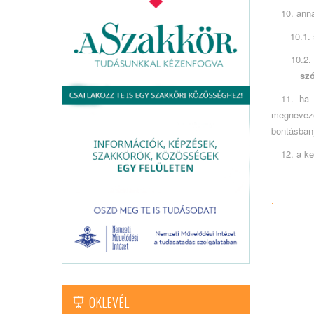
10. anna
10.1.
10.2.
szó
11. ha 
megnevezé
bontásban
12. a k
.
OKLEVÉL