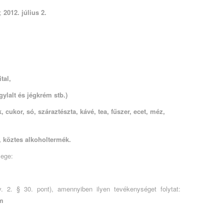
a;
2012. július 2.
tal,
ylalt és jégkrém stb.)
 cukor, só, száraztészta, kávé, tea, fűszer, ecet, méz,
, köztes alkoholtermék.
lege:
v. 2. § 30. pont), amennyiben ilyen tevékenységet folytat:
em