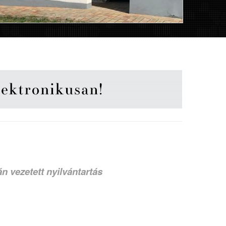
án vezetett nyilvántartás