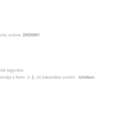
rációs száma:
29520691
let jegyzéke:
mája a Kertv. 3. §. (4) bekezdése szerint:
üzletben