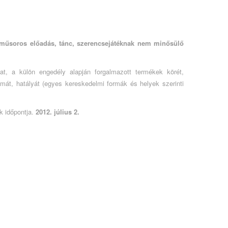
 műsoros előadás, tánc, szerencsejátéknak nem minősülő
at, a külön engedély alapján forgalmazott termékek körét,
mát, hatályát (egyes kereskedelmi formák és helyek szerinti
 időpontja.
2012. július 2.