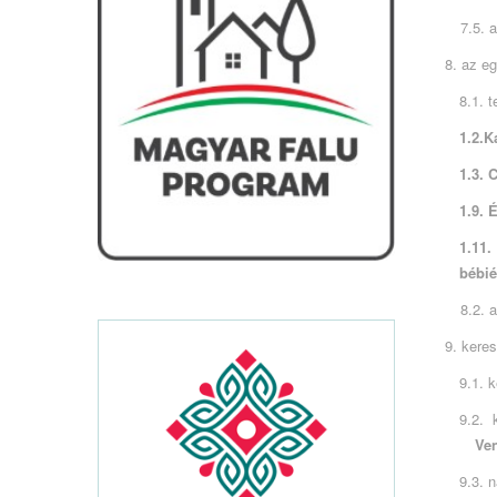
7.5. 
8. az e
8.1. 
1.2.K
1.3. 
1.9. 
1.11.
bébié
8.2. 
9. kere
9.1. 
9.2. 
Ven
9.3. 