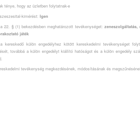
k ténye, hogy az üzletben folytatnak-e
 szeszesital-kimérést:
Igen
 a 22. § (1) bekezdésben meghatározott tevékenységet:
zeneszolgáltatás,
rakoztató játék
a kereskedő külön engedélyhez kötött kereskedelmi tevékenységet folyt
sét, továbbá a külön engedélyt kiállító hatóságot és a külön engedély szá
);
ereskedelmi tevékenység megkezdésének, módosításának és megszűnésének