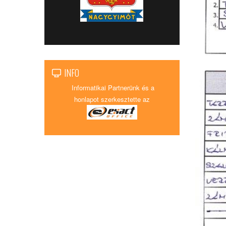
INFO
Informatikai Partnerünk és a
honlapot szerkesztette az