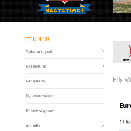
FŐMENÜ
Önkormányzat
Községünk
Helyi Vá
Képgaléria
Nyilvántartások
Büszkeségpont
Aktuális