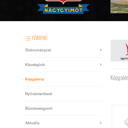
FŐMENÜ
Önkormányzat
Községünk
Képgalér
Képgaléria
Nyilvántartások
Büszkeségpont
Aktuális