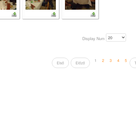
Display Num
1
2
3
4
5
Első
Előző